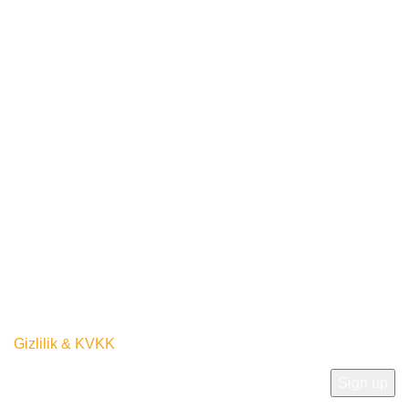
Hızlı Kargo
unuyoruz.
İstanbul içi Hızlı Kargo Fırsatını
Kaçırmayın!
MOBİL UYGULAMALAR
Bültenimize Katılın
Gizlilik ve Kvkk politikamıza uygun olarak kullanılacaktır.
Gizlilik & KVKK