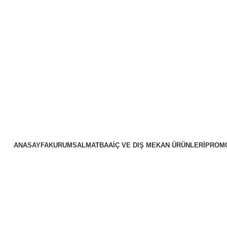
ANASAYFA
KURUMSAL
MATBAA
İÇ VE DIŞ MEKAN ÜRÜNLERI
PROM