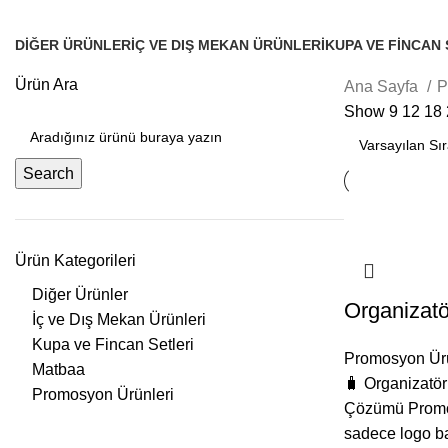
DIĞER ÜRÜNLER
İÇ VE DIŞ MEKAN ÜRÜNLERI
KUPA VE FINCAN 
0 Ürünlerimiz
18 Ürünlerimiz
5 Ürünlerimiz
Ürün Ara
Ana Sayfa
P
Show
9
12
18
Search
Ürün Kategorileri
Diğer Ürünler
Organizatö
İç ve Dış Mekan Ürünleri
Kupa ve Fincan Setleri
Promosyon Ürü
Matbaa
🧳 Organizatö
Promosyon Ürünleri
Çözümü Promo
sadece logo ba