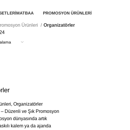
SETLERI
MATBAA
PROMOSYON ÜRÜNLERI
41 Ürünlerimiz
16 Ürünlerimiz
romosyon Ürünleri
Organizatörler
24
rler
nleri
,
Organizatörler
r – Düzenli ve Şık Promosyon
syon dünyasında artık
skılı kalem ya da ajanda