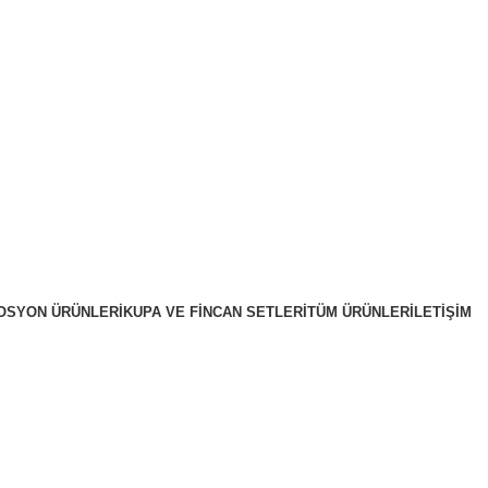
OSYON ÜRÜNLERI
KUPA VE FINCAN SETLERI
TÜM ÜRÜNLER
İLETIŞIM