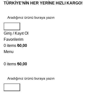
TÜRKİYE'NİN HER YERİNE HIZLI KARGO!
Search
Giriş / Kayıt Ol
Favorilerim
0
items
₺
0,00
Menu
0
items
₺
0,00
Search
Organizatörler